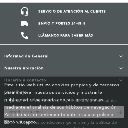
SERVICIO DE ATENCIÓN AL CLIENTE
ENVÍO Y PORTES 24-48 H
LLÁMANOS PARA SABER MÁS
Información General
Nuestra ubicación
Horario y contacto
Este sitio web utiliza cookies propias y de terceros
para mejorar nuestros servicios y mostrarle
Suscríbete
publicidad relacionada con sus preferencias
Déjanos tu correo electrónico y te mantendremos al dia
mediante el análisis de sus hábitos de navegación.
Para dar su consentimiento sobre su uso pulse el
botón Acepto.
Acepto las
condiciones generales
y la
política de