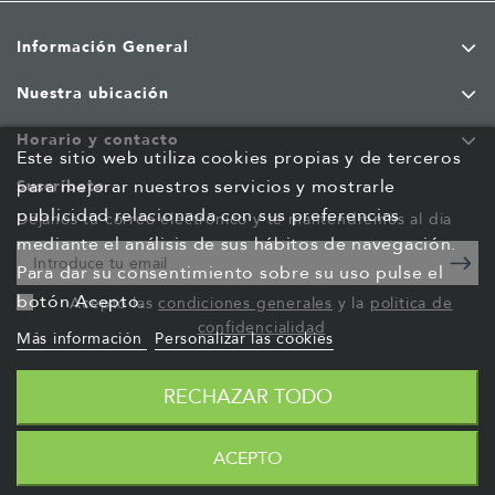
Información General
Nuestra ubicación
Horario y contacto
Este sitio web utiliza cookies propias y de terceros
para mejorar nuestros servicios y mostrarle
Suscríbete
publicidad relacionada con sus preferencias
Déjanos tu correo electrónico y te mantendremos al dia
mediante el análisis de sus hábitos de navegación.
Para dar su consentimiento sobre su uso pulse el
botón Acepto.
Acepto las
condiciones generales
y la
política de
confidencialidad
Más información
Personalizar las cookies
RECHAZAR TODO
ACEPTO
© 2026 - Lan Technology S.A.
Desarrollado por
Luis Cambra