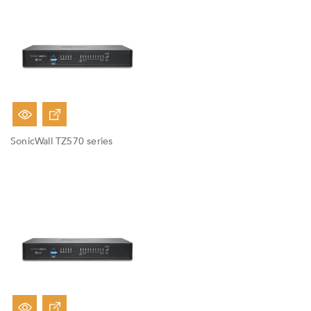
Fuera De Stock
SonicWall TZ570 series