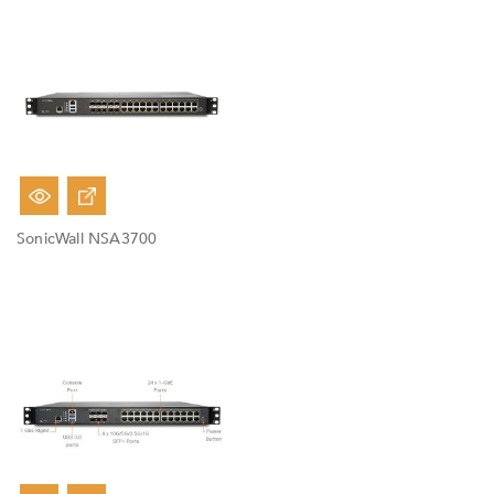
Fuera De Stock
SonicWall NSA3700