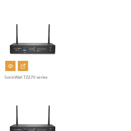
Fuera De Stock
SonicWall TZ270 series