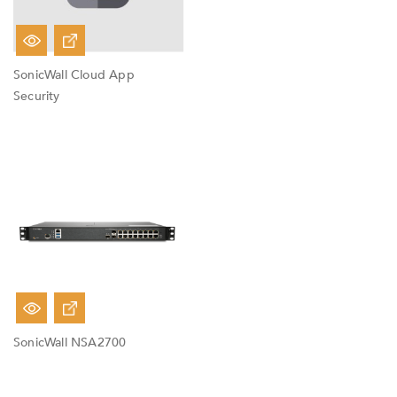
SonicWall Cloud App
Security
Fuera De Stock
SonicWall NSA2700