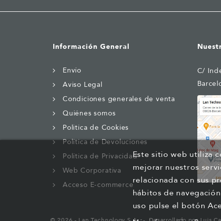
Información General
Nuest
Envío
C/ Ind
Barcel
Aviso Legal
Condiciones generales de venta
Quiénes somos
Politica de Cookies
Política de Devoluciones
Este sitio web utiliza 
Política de Privacidad
mejorar nuestros servi
Web Corporativa
relacionada con sus pr
Acceso E-commerce
hábitos de navegación
uso pulse el botón Ac
© 2026 - Lan Technology S.A.
Desarrollado por
Luis C