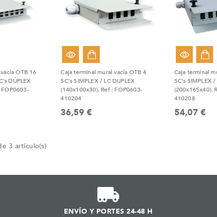
l vacía OTB 16
Caja terminal mural vacía OTB 4
Caja terminal m
C's DÚPLEX
SC's SIMPLEX / LC DUPLEX
SC's SIMPLEX 
: FOP0603-
(140x100x30). Ref : FOP0603-
(200x165x40). 
410204
410208
36,59 €
54,07 €
e 3 artículo(s)
ENVÍO Y PORTES 24-48 H