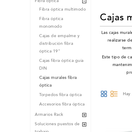
Fibra óptica
Fibra óptica multimodo
Cajas m
Fibra óptica
monomodo
Las cajas mural
Cajas de empalme y
realizarse d
distribución fibra
term
óptica 19"
Este tipo de c
Cajas fibra óptica guía
mantenimi
DIN
pr
Cajas murales fibra
óptica
Hay 
Torpedos fibra óptica
Accesorios fibra óptica
Armarios Rack
Soluciones puestos de
trabajo