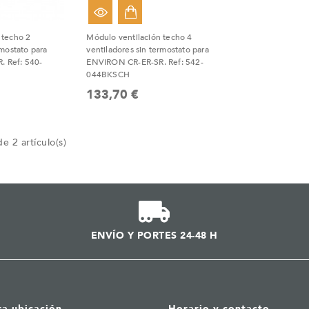
 techo 2
Módulo ventilación techo 4
rmostato para
ventiladores sin termostato para
 Ref: 540-
ENVIRON CR-ER-SR. Ref: 542-
044BKSCH
133,70 €
e 2 artículo(s)
ENVÍO Y PORTES 24-48 H
ra ubicación
Horario y contacto