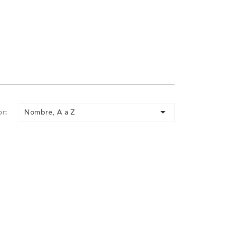

Nombre, A a Z
r: