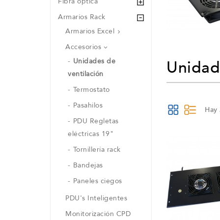
Fibra óptica
Armarios Rack
Armarios Excel

Accesorios

Unidades de
Unidad
ventilación
Termostato
Pasahilos
Hay 
PDU Regletas
eléctricas 19"
Tornillería rack
Bandejas
Paneles ciegos
PDU's Inteligentes
Monitorización CPD