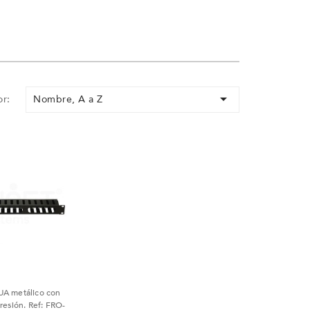

Nombre, A a Z
r:
ck
UA metálico con
presión. Ref: FRO-