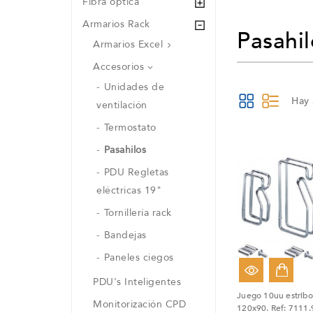
Fibra óptica
Armarios Rack
Pasahil
Armarios Excel

Accesorios

Unidades de
Hay 
ventilación
Termostato
Pasahilos
PDU Regletas
eléctricas 19"
Tornillería rack
Bandejas
Paneles ciegos
PDU's Inteligentes
Juego 10uu estribo
Monitorización CPD
120x90. Ref: 7111