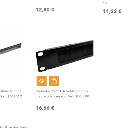
1UT
12,80 €
11,23 €
alida de hilos
Pasahilos 19" 1UA salida de hilos
. Ref: 1006012
con cepillo cerrado. Ref: 100-599
16,66 €
e 5 artículo(s)