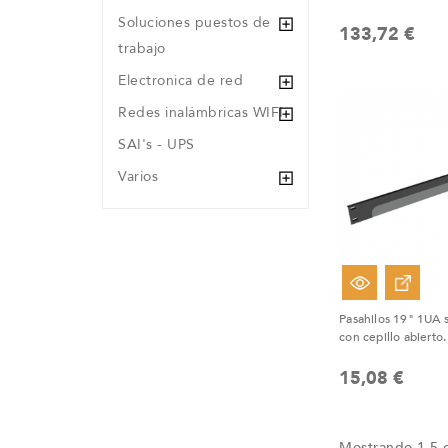
Soluciones puestos de
133,72 €
trabajo
Electronica de red
Redes inalámbricas WIFI
SAI's - UPS
Varios
Fuera De Stock
Pasahilos 19" 1UA s
con cepillo abierto
15,08 €
Mostrando 1-5 d