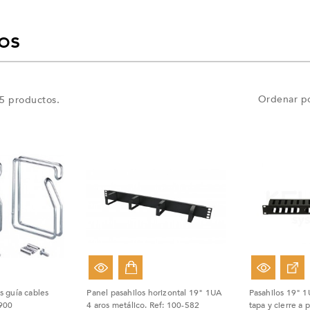
os
Ordenar po
5 productos.
Fuera De Sto
s guía cables
Panel pasahilos horizontal 19" 1UA
Pasahilos 19" 1
.900
4 aros metálico. Ref: 100-582
tapa y cierre a 