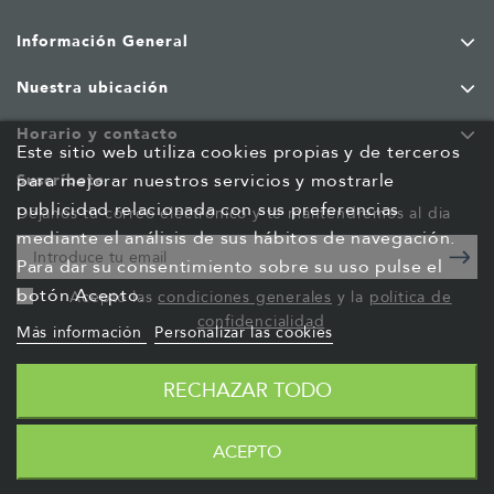
Información General
Nuestra ubicación
Horario y contacto
Este sitio web utiliza cookies propias y de terceros
para mejorar nuestros servicios y mostrarle
Suscríbete
publicidad relacionada con sus preferencias
Déjanos tu correo electrónico y te mantendremos al dia
mediante el análisis de sus hábitos de navegación.
Para dar su consentimiento sobre su uso pulse el
botón Acepto.
Acepto las
condiciones generales
y la
política de
confidencialidad
Más información
Personalizar las cookies
RECHAZAR TODO
ACEPTO
© 2026 - Lan Technology S.A.
Desarrollado por
Luis Cambra