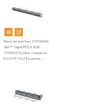
Panel de parcheo SYSTIMAX
360™ GigaSPEED XL®
1100GS3 Evolve. Categoría
6 U/UTP, 1U,24 puertos....