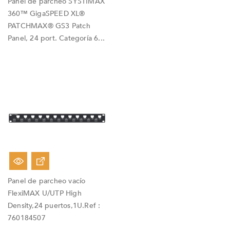
Panel de parcheo SYSTIMAX
360™ GigaSPEED XL®
PATCHMAX® GS3 Patch
Panel, 24 port. Categoría 6...
Panel de parcheo vacío
FlexiMAX U/UTP High
Density,24 puertos,1U.Ref :
760184507