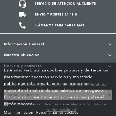
SERVICIO DE ATENCIÓN AL CLIENTE
ENVÍO Y PORTES 24-48 H
LLÁMANOS PARA SABER MÁS
Información General
Nuestra ubicación
Horario y contacto
Este sitio web utiliza cookies propias y de terceros
para mejorar nuestros servicios y mostrarle
Suscríbete
publicidad relacionada con sus preferencias
Déjanos tu correo electrónico y te mantendremos al dia
mediante el análisis de sus hábitos de navegación.
Para dar su consentimiento sobre su uso pulse el
botón Acepto.
Acepto las
condiciones generales
y la
política de
confidencialidad
Más información
Personalizar las cookies