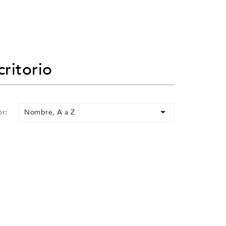
ritorio

Nombre, A a Z
r: