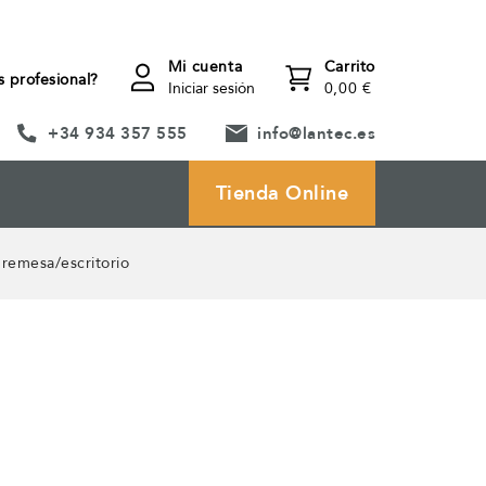
Mi cuenta
Carrito
s profesional?
Iniciar sesión
0,00 €
+34 934 357 555
info@lantec.es
Tienda Online
remesa/escritorio