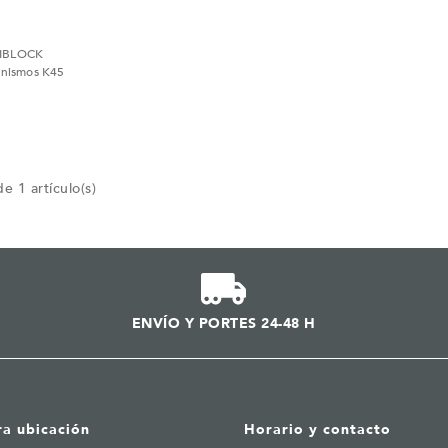
OFIBLOCK
anismos K45
e 1 artículo(s)
ENVÍO Y PORTES 24-48 H
ra ubicación
Horario y contacto