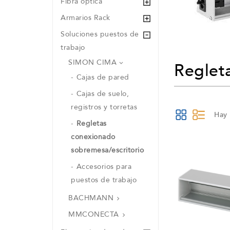
Fibra óptica
Armarios Rack
Soluciones puestos de
trabajo
SIMON CIMA

Reglet
Cajas de pared
Cajas de suelo,
registros y torretas
Hay 
Regletas
conexionado
sobremesa/escritorio
Accesorios para
puestos de trabajo
BACHMANN

MMCONECTA
