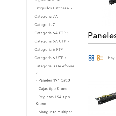
Latiguillos Patchsee

Categoría 7A
Categoria 7
Panele
Categoría 6A FTP

Categoría 6A UTP

Categoría 6 FTP
Categoría 6 UTP
Hay 

Categoría 3 (Telefonía)

Paneles 19" Cat.3
Cajas tipo Krone
Regletas LSA tipo
Krone
Manguera multipar