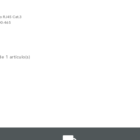
co RJ45 Cat.3
00-465
e 1 artículo(s)