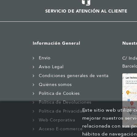
SERVICIO DE ATENCIÓN AL CLIENTE
Información General
Nuest
Envío
C/ Ind
Barcel
Aviso Legal
Condiciones generales de venta
Quiénes somos
Politica de Cookies
Política de Devoluciones
Este sitio web utiliza 
Política de Privacidad
mejorar nuestros servi
Web Corporativa
relacionada con sus pr
Acceso E-commerce
hábitos de navegación