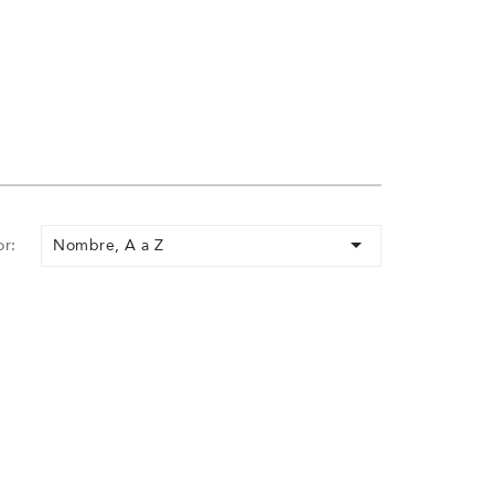

Nombre, A a Z
r: