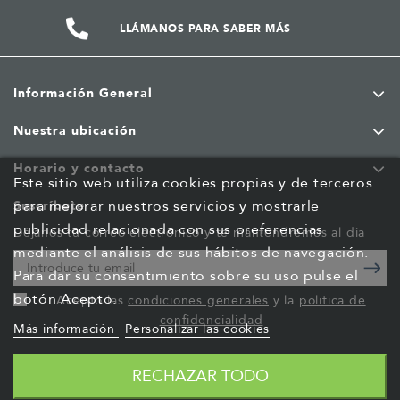
LLÁMANOS PARA SABER MÁS
Información General
Nuestra ubicación
Horario y contacto
Este sitio web utiliza cookies propias y de terceros
para mejorar nuestros servicios y mostrarle
Suscríbete
publicidad relacionada con sus preferencias
Déjanos tu correo electrónico y te mantendremos al dia
mediante el análisis de sus hábitos de navegación.
Para dar su consentimiento sobre su uso pulse el
botón Acepto.
Acepto las
condiciones generales
y la
política de
confidencialidad
Más información
Personalizar las cookies
RECHAZAR TODO