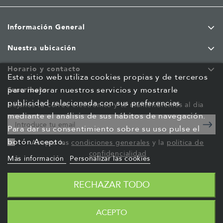
Información General
Nuestra ubicación
Horario y contacto
Este sitio web utiliza cookies propias y de terceros
para mejorar nuestros servicios y mostrarle
Suscríbete
publicidad relacionada con sus preferencias
Déjanos tu correo electrónico y te mantendremos al dia
mediante el análisis de sus hábitos de navegación.
Para dar su consentimiento sobre su uso pulse el
botón Acepto.
Acepto las
condiciones generales
y la
política de
confidencialidad
Más información
Personalizar las cookies
RECHAZAR TODO
ACEPTO
© 2026 - Lan Technology S.A.
Desarrollado por
Luis Cambra