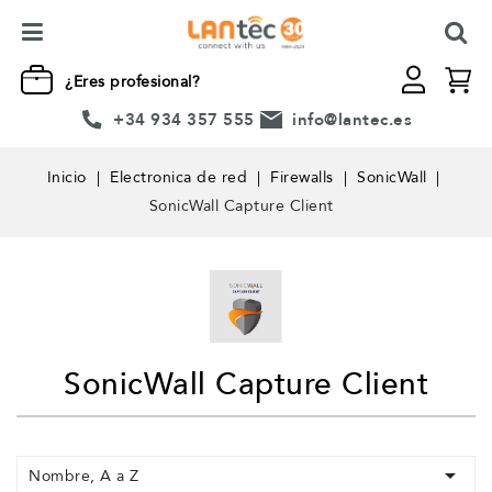
¿Eres profesional?
+34 934 357 555
info@lantec.es
Inicio
Electronica de red
Firewalls
SonicWall
SonicWall Capture Client
SonicWall Capture Client

Nombre, A a Z