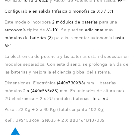
Formato
Torre o Rack
y Factor de Potencia 1 en salida.
FP=1
Configurable en salida trifásica o monofásica 3:3 / 3:1
Este modelo incorpora
2 módulos de baterías
para una
autonomía
típica de
6'-10'
. Se pueden
adicionar
más
módulos de baterías (8)
para incrementar autonomía
hasta
65'
La electrónica de potencia y las baterías están dispuestos en
módulos separados. Con este diseño, se prolonga la vida de
las baterías y mejora la eficiencia global del sistema.
Dimensiones: Electrónica
(440x730X88
) mm + baterías
módulos
2 x (440x565x88)
mm. En unidades de altura rack
2U electrónica + 2 x 2U módulos baterías.
Total 6U
Peso : 22 Kg + 2 x 40 Kg (Total conjunto 102 Kg)
Ref.: UPS153R6RT2N035 + 2 X BBU161B107035