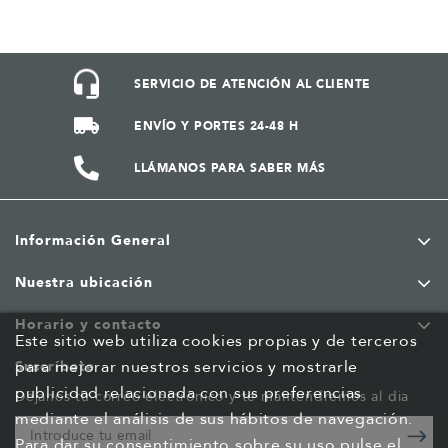
SERVICIO DE ATENCIÓN AL CLIENTE
ENVÍO Y PORTES 24-48 H
LLÁMANOS PARA SABER MÁS
Información General
Nuestra ubicación
Horario y contacto
Este sitio web utiliza cookies propias y de terceros
para mejorar nuestros servicios y mostrarle
Suscríbete
publicidad relacionada con sus preferencias
Déjanos tu correo electrónico y te mantendremos al dia
mediante el análisis de sus hábitos de navegación.
Para dar su consentimiento sobre su uso pulse el