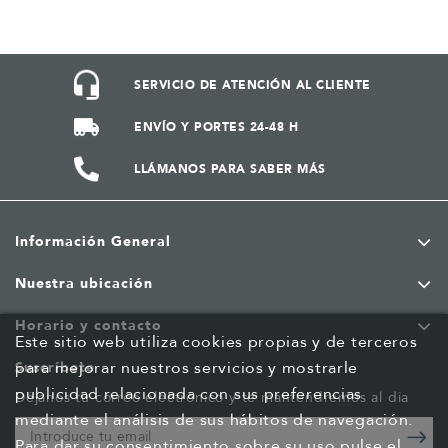
SERVICIO DE ATENCIÓN AL CLIENTE
ENVÍO Y PORTES 24-48 H
LLÁMANOS PARA SABER MÁS
Información General
Nuestra ubicación
Horario y contacto
Este sitio web utiliza cookies propias y de terceros
para mejorar nuestros servicios y mostrarle
Suscríbete
publicidad relacionada con sus preferencias
Déjanos tu correo electrónico y te mantendremos al dia
mediante el análisis de sus hábitos de navegación.
Para dar su consentimiento sobre su uso pulse el