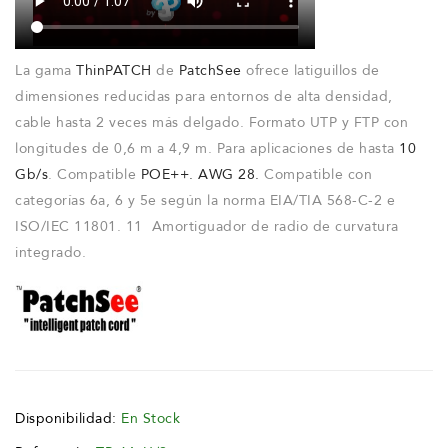
La gama
ThinPATCH
de
PatchSee
ofrece latiguillos de
dimensiones reducidas para entornos de alta densidad,
cable hasta 2 veces más delgado. Formato UTP y FTP con
longitudes de 0,6 m a 4,9 m. Para aplicaciones de hasta
10
Gb/s
. Compatible
POE++. AWG 28.
Compatible con
categorías 6a, 6 y 5e según la norma EIA/TIA 568-C-2 e
ISO/IEC 11801. 11 Amortiguador de radio de curvatura
integrado.
Disponibilidad:
En Stock