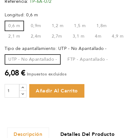
Referencia:
TP-6A-U/2
Longitud: 0,6 m
0,6 m
0,9m
1,2 m
1,5 m
1,8m
2,1 m
2,4m
2,7m
3,1 m
4m
4,9 m
Tipo de apantallamiento: UTP - No Apantallado -
UTP - No Apantallado -
FTP - Apantallado -
6,08 €
Impuestos excluidos
Añadir Al Carrito
Descripción
Detalles Del Producto