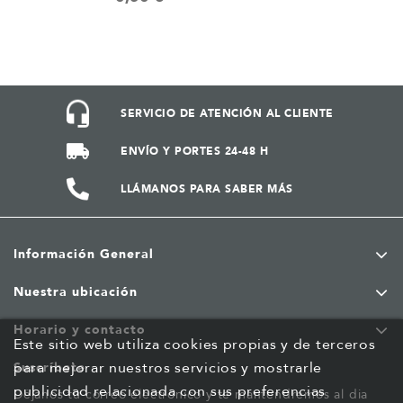
SERVICIO DE ATENCIÓN AL CLIENTE
ENVÍO Y PORTES 24-48 H
LLÁMANOS PARA SABER MÁS
Información General
Nuestra ubicación
Horario y contacto
Este sitio web utiliza cookies propias y de terceros
para mejorar nuestros servicios y mostrarle
Suscríbete
publicidad relacionada con sus preferencias
Déjanos tu correo electrónico y te mantendremos al dia