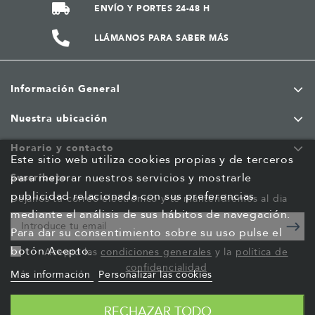
ENVÍO Y PORTES 24-48 H
LLÁMANOS PARA SABER MÁS
Información General
Nuestra ubicación
Horario y contacto
Este sitio web utiliza cookies propias y de terceros
para mejorar nuestros servicios y mostrarle
Suscríbete
publicidad relacionada con sus preferencias
Déjanos tu correo electrónico y te mantendremos al dia
mediante el análisis de sus hábitos de navegación.
Para dar su consentimiento sobre su uso pulse el
botón Acepto.
Acepto las
condiciones generales
y la
política de
confidencialidad
Más información
Personalizar las cookies
RECHAZAR TODO