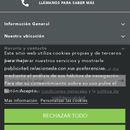
LLÁMANOS PARA SABER MÁS
Información General
Nuestra ubicación
Horario y contacto
Este sitio web utiliza cookies propias y de terceros
para mejorar nuestros servicios y mostrarle
Suscríbete
publicidad relacionada con sus preferencias
Déjanos tu correo electrónico y te mantendremos al dia
mediante el análisis de sus hábitos de navegación.
Para dar su consentimiento sobre su uso pulse el
botón Acepto.
Acepto las
condiciones generales
y la
política de
confidencialidad
Más información
Personalizar las cookies
RECHAZAR TODO