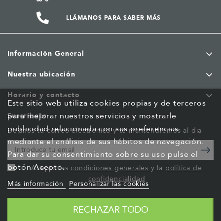
LLÁMANOS PARA SABER MÁS
Información General
Nuestra ubicación
Horario y contacto
Este sitio web utiliza cookies propias y de terceros
para mejorar nuestros servicios y mostrarle
Suscríbete
publicidad relacionada con sus preferencias
Déjanos tu correo electrónico y te mantendremos al dia
mediante el análisis de sus hábitos de navegación.
Para dar su consentimiento sobre su uso pulse el
botón Acepto.
Acepto las
condiciones generales
y la
política de
confidencialidad
Más información
Personalizar las cookies
RECHAZAR TODO